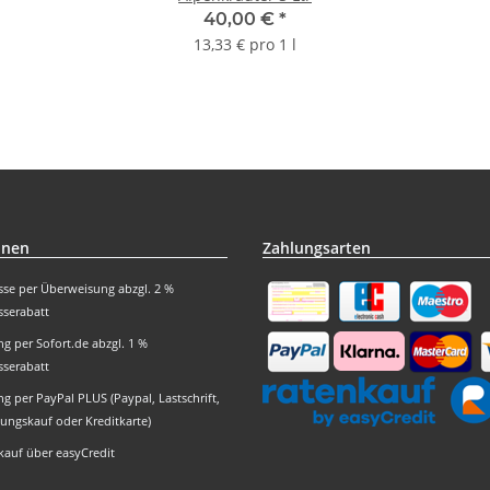
40,00 €
*
13,33 € pro 1 l
onen
Zahlungsarten
sse per Überweisung abzgl. 2 %
sserabatt
g per Sofort.de abzgl. 1 %
sserabatt
g per PayPal PLUS (Paypal, Lastschrift,
ungskauf oder Kreditkarte)
kauf über easyCredit