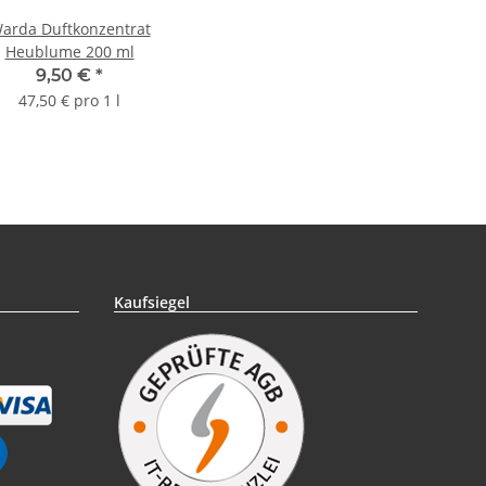
arda Duftkonzentrat
Heublume 200 ml
9,50 €
*
47,50 € pro 1 l
Kaufsiegel