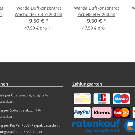
at
Warda Duftkonzentrat
Warda Duftkonzentrat
W
tr
Wacholder-Citro 200 ml
Zirbelkiefer 200 ml
9,50 €
*
9,50 €
*
47,50 € pro 1 l
47,50 € pro 1 l
onen
Zahlungsarten
sse per Überweisung abzgl. 2 %
sserabatt
g per Sofort.de abzgl. 1 %
sserabatt
g per PayPal PLUS (Paypal, Lastschrift,
ungskauf oder Kreditkarte)