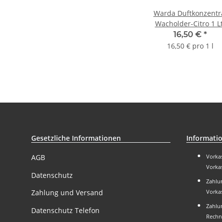
Warda Duftkonzentr
Wacholder-Citro 1 L
16,50 €
*
16,50 € pro 1 l
Gesetzliche Informationen
Informati
Vorka
AGB
Vorka
Datenschutz
Zahlun
Zahlung und Versand
Vorka
Zahlun
Datenschutz Telefon
Rechn