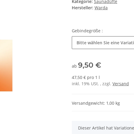
Kategorie:
Saunadüfte
Hersteller:
Warda
Gebindegröße :
Bitte wählen Sie eine Variat
9,50 €
ab
47,50 € pro 1 l
inkl. 19% USt. , zzgl.
Versand
Versandgewicht: 1,00 kg
x
Dieser Artikel hat Variatio