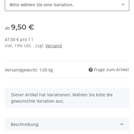
Bitte wählen Sie eine Variation.
9,50 €
ab
47,50 € pro 1 l
inkl. 19% USt. , zzgl.
Versand
Frage zum Artikel
Versandgewicht: 1,00 kg
x
Dieser Artikel hat Variationen. Wählen Sie bitte die
gewünschte Variation aus.
Beschreibung