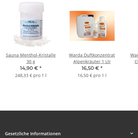
Sauna Menthol-Kristalle
Warda Duftkonzentrat
War
30 g
Alpenkräuter 1 Ltr
14,90 €
*
16,50 €
*
248,33 € pro 1 l
16,50 € pro 1 l
Gesetzliche Informationen